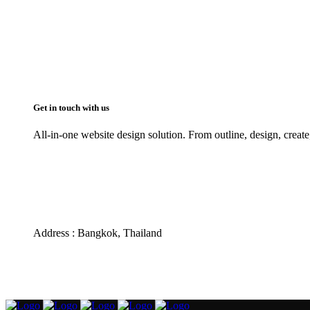
Get in touch with us
All-in-one website design solution. From outline, design, create
Phone : 095-390-2535
Email : info@success4.co.th
Line ID : pampammpr
Address : Bangkok, Thailand