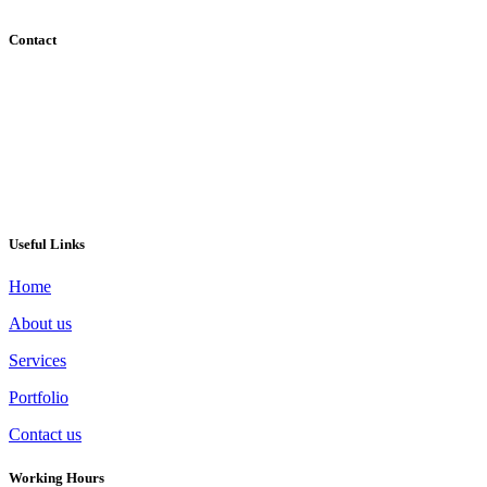
Contact
095-390-2535
info@success4.co.th
Rama3 Bangkok Thailand 10120
Line ID : pampammpr
Useful Links
Home
About us
Services
Portfolio
Contact us
Working Hours