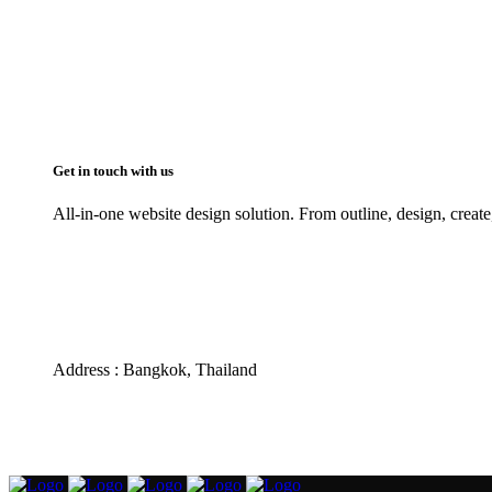
Get in touch with us
All-in-one website design solution. From outline, design, create
Phone : 095-390-2535
Email : info@success4.co.th
Line ID : pampammpr
Address : Bangkok, Thailand