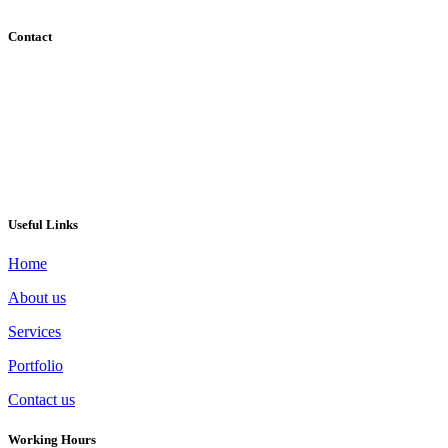
Contact
095-390-2535
info@success4.co.th
Rama3 Bangkok Thailand 10120
Line ID : pampammpr
Useful Links
Home
About us
Services
Portfolio
Contact us
Working Hours