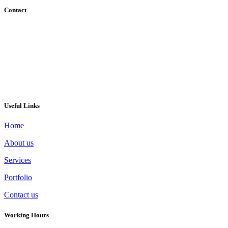
Contact
095-390-2535
info@success4.co.th
Rama3 Bangkok Thailand 10120
Line ID : pampammpr
Useful Links
Home
About us
Services
Portfolio
Contact us
Working Hours