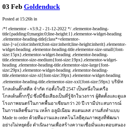
03 Feb
Goldenduck
Posted at 15:26h
in
/*! elementor - v3.9.2 - 21-12-2022 */ .elementor-heading-
title{padding:0;margin:0;line-height:1}.elementor-widget-heading
.elementor-heading-title[class*=elementor-
size-]>a{color:inherit;font-size:inherit;line-height:inherit}.elementor-
widget-heading .elementor-heading-title.elementor-size-small{font-
size:15px}.elementor-widget-heading .elementor-heading-
title.elementor-size-medium{font-size:19px}.elementor-widget-
heading .elementor-heading-title.elementor-size-large{font-
size:29px}.elementor-widget-heading .elementor-heading-
title.elementor-size-xl{font-size:39px}.elementor-widget-heading
.elementor-heading-title.elementor-size-xxl{font-size:59px} บริษัท
โกลเด้นดั๊กสตีล จำกัด ก่อตั้งในปี 2547 เป็นหนึ่งในเครือ
โกลเด้นดั๊กกรุ๊ป ซึ่งมีชื่อเสียงเป็นที่รู้จักในวงการ ผู้ติดตั้งและดูแล
โรงภาพยนตร์ในภาคพื้นอาเซียนกว่า 20 ปี เรามีประสบการณ์
ในการผลิตชิ้นงาน เหล็ก อลูมิเนียม สแตนเลส งานสั่งทำแบบ
Made to order ด้วยทีมงานและเทคโนโลยีคุณภาพสูงที่พัฒนา
อย่างไม่หยุดยั้ง ดำเนินงานเพื่อสร้างความเชื่อมั่นและตอบสนอง