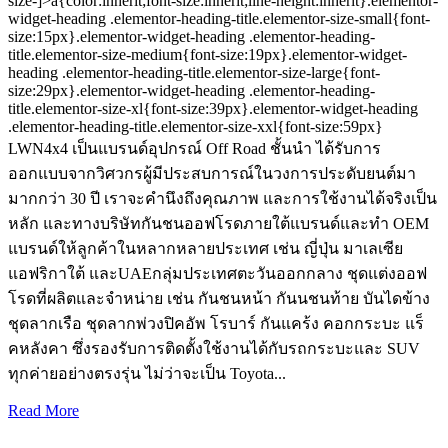
size-]>a{color:inherit;font-size:inherit;line-height:inherit}.elementor-
widget-heading .elementor-heading-title.elementor-size-small{font-
size:15px}.elementor-widget-heading .elementor-heading-
title.elementor-size-medium{font-size:19px}.elementor-widget-
heading .elementor-heading-title.elementor-size-large{font-
size:29px}.elementor-widget-heading .elementor-heading-
title.elementor-size-xl{font-size:39px}.elementor-widget-heading
.elementor-heading-title.elementor-size-xxl{font-size:59px}
LWN4x4 เป็นแบรนด์อุปกรณ์ Off Road ชั้นนำ ได้รับการ
ออกแบบจากวิศวกรผู้มีประสบการณ์ในวงการประดับยนต์มา
มากกว่า 30 ปี เราจะคำนึงถึงคุณภาพ และการใช้งานได้จริงเป็น
หลัก และทางบริษัทกันชนออฟโรดภายใต้แบรนด์และทำ OEM
แบรนด์ให้ลูกค้าในหลากหลายประเทศ เช่น ญี่ปุ่น มาเลเซีย
แอฟริกาใต้ และUAEกลุ่มประเทศตะวันออกกลาง ชุดแต่งออฟ
โรดที่ผลิตและจำหน่าย เช่น กันชนหน้า กันนชนท้าย บันไดข้าง
ชุดลากเรือ ชุดลากพ่วงปิคอัพ โรบาร์ กันแคร้ง คอกกระบะ แร็
คหลังคา ซึ่งรองรับการติดตั้งใช้งานได้กับรถกระบะและ SUV
ทุกค่ายอย่างตรงรุ่น ไม่ว่าจะเป็น Toyota...
Read More