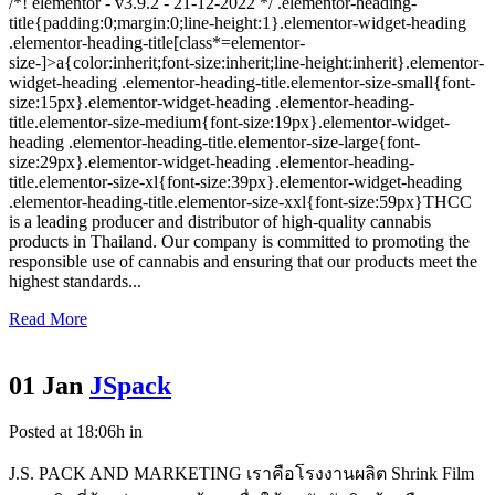
/*! elementor - v3.9.2 - 21-12-2022 */ .elementor-heading-
title{padding:0;margin:0;line-height:1}.elementor-widget-heading
.elementor-heading-title[class*=elementor-
size-]>a{color:inherit;font-size:inherit;line-height:inherit}.elementor-
widget-heading .elementor-heading-title.elementor-size-small{font-
size:15px}.elementor-widget-heading .elementor-heading-
title.elementor-size-medium{font-size:19px}.elementor-widget-
heading .elementor-heading-title.elementor-size-large{font-
size:29px}.elementor-widget-heading .elementor-heading-
title.elementor-size-xl{font-size:39px}.elementor-widget-heading
.elementor-heading-title.elementor-size-xxl{font-size:59px}THCC
is a leading producer and distributor of high-quality cannabis
products in Thailand. Our company is committed to promoting the
responsible use of cannabis and ensuring that our products meet the
highest standards...
Read More
01 Jan
JSpack
Posted at 18:06h
in
J.S. PACK AND MARKETING เราคือโรงงานผลิต Shrink Film